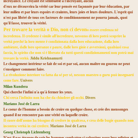
incroyance. Le croyant est semblable à l'incroyant, aucun
d'eux ne découvrira la vérité car leur pensée est façonnée par leur éducation, par
leur milieu et par leurs espoirs et craintes, leurs joies et leurs douleurs. L'esprit qui
n'est pas libéré de tous ces facteurs de conditionnement ne pourra jamais, quoi
qu'il fasse, trouver la vérité.
Per trovare la verità o Dio, non ci devon
o essere credenza nè
incredenza. Il credente è simile all'incredente, nessuno di loro potrà scoprire la
verità perché la loro mente è condizionata dalla loro educazione, dalla loro
ambiente, dalle loro speranze e paure, dalle loro gioie e avversioni, qualsiasi cosa
faccia, lo spirito che non si è liberato da tutti questi condizionamenti non potrà mai
trovare la verità.
Jiddu Krishnamurti
Le changement intérieur se fait de soi et par soi, aucun maître ou gourou ne peut
t'enseigner comment faire.
La rivoluzione interiore va fatta da sé per sé, nessun maestro o guru può insegnarti
come fare.
Univers
Milan Kundera
Qui cherche l'infini n'a qu'à fermer les yeux.
Chi cerca l'infinito non ha che da chiudere gli occhi.
Divers
Mariano José de Larra
Le coeur de l'homme a besoin de croire en quelque chose, et crée des mensonges
quand il ne rencontre pas une vérité en laquelle croire.
Il cuore dell'uomo ha bisogno di credere in qualcosa, e crea delle bugie quando non
incontra verità in cui credere.
Mariano José de Larra
Georg Christoph Lichtenberg
N'est-il pas étrange de voir les hommes combattre si volontiers pour leur religion et