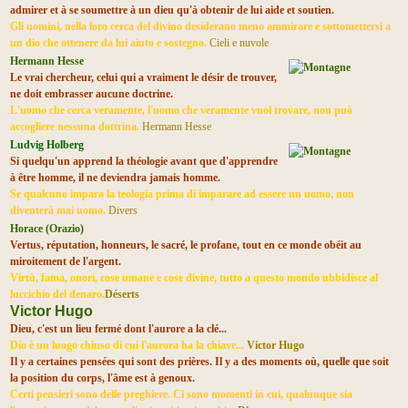
admirer et à se soumettre à un dieu qu'à obtenir de lui aide et soutien.
Gli uomini, nella loro cerca del divino desiderano meno ammirare e sottomettersi a
un dio che ottenere da lui aiuto e sostegno.
Cieli e nuvole
Hermann Hesse
Le vrai chercheur, celui qui a vraiment le désir de trouver,
ne doit embrasser aucune doctrine.
L'uomo che cerca veramente, l'uomo che veramente vuol trovare, non può
accogliere nessuna dottrina.
Hermann Hesse
Ludvig Holberg
Si quelqu'un apprend la théologie avant que d'apprendre
à être homme, il ne deviendra jamais homme.
Se qualcuno impara la teologia prima di imparare ad essere un uomo, non
diventerà mai uomo.
Divers
Horace (Orazio)
Vertus, réputation, honneurs, le sacré, le profane, tout en ce monde obéit au
miroitement de l'argent.
Virtù, fama, onori, cose umane e cose divine, tutto a questo mondo ubbidisce al
luccichio del denaro.
Déserts
Victor Hugo
Dieu, c'est un lieu fermé dont l'aurore a la clé...
Dio è un luogo chiuso di cui l'aurora ha la chiave...
Victor Hugo
Il y a certaines pensées qui sont des prières. Il y a des moments où, quelle que soit
la position du corps, l'âme est à genoux.
Certi pensieri sono delle preghiere. Ci sono momenti in cui, qualunque sia