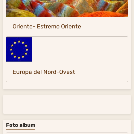
Foto album
La Terra e l'Universo
735
Foto delle pagine di citazioni
317
Foto delle pagine di citazioni 2
281
Alla scoperta del mondo
54
Musica