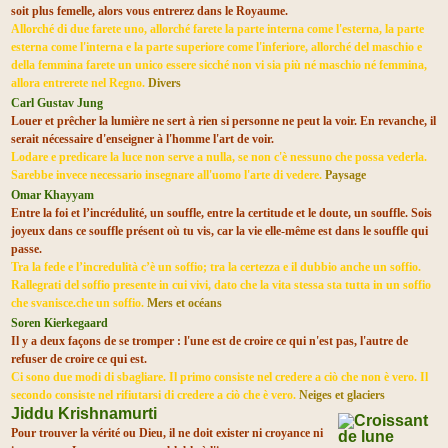
soit plus femelle, alors vous entrerez dans le Royaume.
Allorché di due farete uno, allorché farete la parte interna come l'esterna, la parte
esterna come l'interna e la parte superiore come l'inferiore, allorché del maschio e
della femmina farete un unico essere sicché non vi sia più né maschio né femmina,
allora entrerete nel Regno.
Divers
Carl Gustav Jung
Louer et prêcher la lumière ne sert à rien si personne ne peut la voir. En revanche, il
serait nécessaire d'enseigner à l'homme l'art de voir.
Lodare e predicare la luce non serve a nulla, se non c'è nessuno che possa vederla.
Sarebbe invece necessario insegnare all'uomo l'arte di vedere.
Paysage
Omar Khayyam
Entre la foi et l’incrédulité, un souffle, entre la certitude et le doute, un souffle. Sois
joyeux dans ce souffle présent où tu vis, car la vie elle-même est dans le souffle qui
passe.
Tra la fede e l’incredulità c’è un soffio; tra la certezza e il dubbio anche un soffio.
Rallegrati del soffio presente in cui vivi, dato che la vita stessa sta tutta in un soffio
che svanisce.che un soffio.
Mers et océans
Soren Kierkegaard
Il y a deux façons de se tromper : l'une est de croire ce qui n'est pas, l'autre de
refuser de croire ce qui est.
Ci sono due modi di sbagliare. Il primo consiste nel credere a ciò che non è vero. Il
secondo consiste nel rifiutarsi di credere a ciò che è vero.
Neiges et glaciers
Jiddu Krishnamurti
Pour trouver la vérité ou Dieu, il ne doit exister ni croyance ni