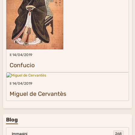
Il 14/04/2019
Miguel de Cervantès
Blog
Immagini
268
Citazioni
739
Musica
270
Pinacoteca
50
Paesi del mondo
396
Immagini natura e universo
306
Proverbi
53