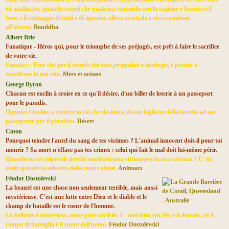
ed analizzato, quando scopri che qualcosa concorda con la ragione e favorisce il
bene e il vantaggio di tutti e di ognuno, allora accettala e vivi essendone
all'altezza.
Bouddha
Albert Brie
Fanatique - Héros qui, pour le triomphe de ses préjugés, est prêt à faire le sacrifice
de votre vie.
Fanatico : Eroe che per il trionfo dei suoi pregiudizi o ideologie, è pronto a
sacrificare la tua vita.
Mers et océans
George Byron
Chacun est enclin à croire en ce qu'il désire, d'un billet de loterie à un passeport
pour le paradis.
Ognuno è incline a credere in ciò che desidera, da un biglietto della lotteria ad un
passaporto per il paradiso.
Désert
Caton
Pourquoi teindre l'autel du sang de tes victimes ? L'animal innocent doit-il pour toi
mourir ? Sa mort n'efface pas tes crimes : celui qui fait le mal doit lui-même périr.
Quando tu sei colpevole perchè sacrifichi una vittima per la tua salvezza ? E' da
stolti sperare la salvezza dalla morte altrui.
Animaux
Féodor Dostoïevski
La beauté est une chose non seulement terrible, mais aussi
mystérieuse. C'est une lutte entre Dieu et le diable et le
champ de bataille est le coeur de l'homme.
La bellezza è misteriosa, come pure orribile. E' una lotta tra Dio e il diavolo, ed il
campo di battaglia è il cuore dell'uomo.
Féodor Dostoïevski