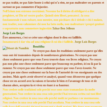
ne pas trahir, ne pas faire honte à celui qui n’a rien, ne pas maltraiter ses parents et
surtout ne pas commettre d’injustice.
Nell'Islam non esistono costrizioni. Nessuno ha il diritto di obbligarvi a dire
preghiere, né Dio né vostro padre. Quindi siete liberi, pensateci ; la cosa
fondamentale è non rubare, non mentire, non picchiare chi è debole e chi è malato,
non tradire, non calunniare chi non ha fatto nulla, non maltrattare i propri genitori
e soprattutto non commettere ingiustizie.
Tahar Ben Jelloun
Jorge Luis Borges
Être amoureux, c'est se créer une religion dont le dieu est faillible.
Innamorarsi è dar vita ad una religione il cui dio è fallibile.
Jorge Luis Borges
Bouddha
Ne croyez pas dans les traditions seulement parce qu'elles
vous ont été transmises depuis de nombreuses générations. Ne croyez pas une
chose seulement parce que vous l'avez trouvée dans vos livres religieux. Ne croyez
pas non plus une chose seulement parce que beaucoup en parlent, ici ou là par la
rumeur. Ne croyez pas une chose seulement parce que vous l'avez écoutée. Ne
croyez pas une chose seulement sur la base de l'autorité de vos enseignants ou des
anciens. Mais après avoir observé et analysé, quand vous découvrez que quelque
chose est en accord avec la raison et favorise le bien et l'avantage de tous et de
chacun alors, acceptez-la et vivez en étant à sa hauteur.
Non credere nelle tradizioni solo perchè esse sono state tramandate da molte
generazioni. Non credere in una cosa solo perchè l'hai trovata scritta sui tuoi libri
religiosi. Non credere in una cosa solo perchè molti ne parlano e ne mormorano.
Non credere in una cosa solo perchè l'hai ascoltata. Non credere in una cosa solo
sulla base dell'autorità dei tuoi insegnanti o degli anziani. Ma dopo aver osservato