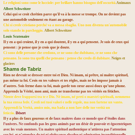
Le religioni sono come le lucciole: per brillare hanno bisogno dell'oscurità.
Animaux
Albert Schweitzer
Celui qui se croit chrétien parce qu'il va à la messe se trompe. On ne devient pas
une automobile seulement en étant au garage.
Chi si crede cristiano perché va a messa sbaglia. Uno non diventa un'automobile
solo stando in parcheggio.
Albert Schweitzer
Louis Scutenaire
Il y en a qui croient, il y en a qui doutent, il y en a qui pensent. Je suis de ceux qui
pensent : je pense que je crois que je doute.
Ci sono delle persone che credono, ce ne sono che dubitano, ce ne sono che
pensano. Io sono tra quelli che pensano : penso che credo di dubitare.
Neiges et
glaciers
Shams de Tabriz
Rien ne devrait se dresser entre toi et Dieu. Ni imam, ni prêtre, ni maître spirituel,
pas même ta foi. Crois en tes valeurs et tes règles, mais ne les impose jamais à
d’autres. Sois ferme dans ta foi, mais garde ton cœur aussi doux qu’une plume.
Apprends la Vérité, mon ami, mais ne transforme pas tes vérités en fétiches.
Niente deve frapporsi tra te e Dio. Nè imam, né preti o maestri spirituali, nemmeno
la tua stessa fede. Credi nei tuoi valori e nelle regole, ma non fartene un vanto.
Apprendi la Verità, amico mio, ma bada a non fare delle tue verità un
feticcio.
Désert
Il y a plus de faux gourous et de
faux maitres dans ce monde que d’étoiles dans
l’univers. Ne confonds pas les gens animés par un désir de pouvoir et égocentriques
avec les vrais mentors. Un maitre spirituel authentique n’attirera pas l’attention
sur lui, et n’attendra de toi ni obéissance absolue ni admiration inconditionnelle,