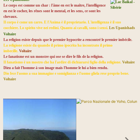
Le corps est comme un char : l'âme en est le maître, l'intelligence
en est le cocher, les rênes sont le mental, et les sens, ce sont les
chevaux.
Il corpo è come un carro. E l'Anima è il proprietario. L'intelligenza è il suo
cocchiere. Lo spirito vive nei redini. Quanto ai cavalli, sono i sensi.
Les Upanishads
Voltaire
La religion existe depuis que le premier hypocrite a rencontré le premier imbécile.
La religione esiste da quando il primo ipocrita ha incontrato il primo
imbecille.
Voltaire
Le fanatisme est un monstre qui ose se dire le fils de la religion.
Il fanatismo è un mostro che ha l'ardire di dichiararsi figlio della religione.
Voltaire
Dieu a fait l'homme à son image mais l'homme le lui a bien rendu.
Dio fece l'uomo a sua immagine e somiglianza e l'uomo gliela rese proprio bene.
Voltaire