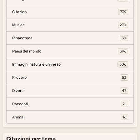
Diversi
47
Racconti
21
Animali
16
Citazioni per tema
L'amore e l'amicizia
La sapienza e l'ignoranza
La verità e la menzogna