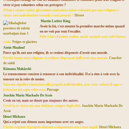
vivre si peu volontiers selon ses préceptes ?
N
Non è strano vedere gli uomini combattere tanto volentieri per una religione e
vivere così malvolentieri secondo i suoi precetti
?
Désert
Martin Luther King
Avoir la foi, c'est monter la première marche même quand
on ne voit pas tout l'escalier.
Fede è fare il primo scalino anche quando non vedi l'intera
scala.
Neiges et glaciers
Amin Maalouf
Parce qu'ils ont une religion, ils se croient dispensés d'avoir une morale.
Perchè hanno una religione si credono dispensati dall'avere una morale.
Coucher
de soleil
Râmana Mahârshi
Le renoncement consiste à renoncer à son individualité. Il n'a rien à voir avec la
tonsure ou la robe de moine.
Sanyasa significa rinunciare alla propria individualità, non certo radersi il capo e
indossare un capo color ocra.
Paysage
Joachin Maria Machado De Assis
Crois en toi, mais ne doute pas toujours des autres.
Credi in te stesso ma non dubitare sempre degli altri.
Joachin Maria Machado De
Assis
Henri Michaux
Qui a rejeté son démon nous importune avec ses anges.
Chi ha respinto il proprio demone ci importuna con i suoi angeli.
Henri Michaux