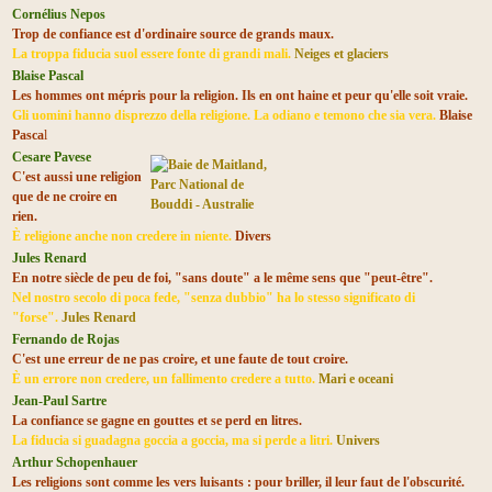
Cornélius Nepos
Trop de confiance est d'ordinaire source de grands maux.
La troppa fiducia suol essere fonte di grandi mali.
Neiges et glaciers
Blaise Pascal
Les hommes ont mépris pour la religion. Ils en ont haine et peur qu'elle soit vraie.
Gli uomini hanno disprezzo della religione. La odiano e temono che sia vera.
Blaise
Pasca
l
Cesare Pavese
C'est aussi une religion
que de ne croire en
rien.
È religione anche non credere in niente.
Divers
Jules Renard
En notre siècle de peu de foi, "sans doute" a le même sens que "peut-être".
Nel nostro secolo di poca fede, "senza dubbio" ha lo stesso significato di
"forse".
Jules Renard
Fernando de Rojas
C'est une erreur de ne pas croire, et une faute de tout croire.
È un errore non credere, un fallimento credere a tutto.
Mari e oceani
Jean-Paul Sartre
La confiance se gagne en gouttes et se perd en litres.
La fiducia si guadagna goccia a goccia, ma si perde a litri.
Univers
Arthur Schopenhauer
Les religions sont comme les vers luisants : pour briller, il leur faut de l'obscurité.