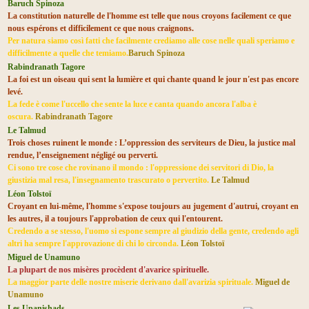
Baruch Spinoza
La constitution naturelle de l'homme est telle que nous croyons facilement ce que
nous espérons et difficilement ce que nous craignons.
Per natura siamo così fatti che facilmente crediamo alle cose nelle quali speriamo e
difficilmente a quelle che temiamo.
Baruch Spinoza
Rabindranath Tagore
La foi est un oiseau qui sent la lumière et qui chante quand le jour n'est pas encore
levé.
La fede è come l'uccello che sente la luce e canta quando ancora l'alba è
oscura.
Rabindranath Tagore
Le Talmud
Trois choses ruinent le monde :
L’oppression des serviteurs de Dieu,
l
a justice mal
rendue,
l
’enseignement négligé ou perverti.
Ci sono tre cose che rovinano il mondo :
l
'oppressione dei servitori di Dio,
l
a
giustizia mal resa,
l
'insegnamento trascurato o pervertito.
Le Talmud
Léon Tolstoï
Croyant en lui-même, l'homme s'expose toujours au jugement d'autrui, croyant en
les autres, il a toujours l'approbation de ceux qui l'entourent.
Credendo a se stesso, l'uomo si espone sempre al giudizio della gente, credendo agli
altri ha sempre l'approvazione di chi lo circonda.
Léon Tolstoï
Miguel de Unamuno
La plupart de nos misères procèdent d'avarice spirituelle.
La maggior parte delle nostre miserie derivano dall'avarizia spirituale.
Miguel de
Unamuno
Les Upanishads