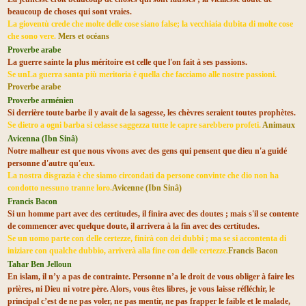
beaucoup de choses qui sont vraies.
La gioventù crede che molte delle cose siano false; la vecchiaia dubita di molte cose
che sono vere.
Mers et océans
Proverbe arabe
La guerre sainte la plus méritoire est celle que l'on fait à ses passions.
Se unLa guerra santa più meritoria è quella che facciamo alle nostre passioni.
Proverbe arabe
Proverbe arménien
Si derrière toute barbe il y avait de la sagesse, les chèvres seraient toutes prophètes.
Se dietro a ogni barba si celasse saggezza tutte le capre sarebbero profeti.
Animaux
Avicenna (Ibn Sinâ)
Notre malheur est que nous vivons avec des gens qui pensent que dieu n'a guidé
personne d'autre qu'eux.
La nostra disgrazia è che siamo circondati da persone convinte che dio non ha
condotto nessuno tranne loro.
Avicenne (Ibn Sinâ)
Francis Bacon
Si un homme part avec des certitudes, il finira avec des doutes ; mais s'il se contente
de commencer avec quelque doute, il arrivera à la fin avec des certitudes.
Se un uomo parte con delle certezze, finirà con dei dubbi ; ma se si accontenta di
iniziare con qualche dubbio, arriverà alla fine con delle certezze.
Francis Bacon
Tahar Ben Jelloun
En islam, il n’y a pas de contrainte. Personne n’a le droit de vous obliger à faire les
prières, ni Dieu ni votre père. Alors, vous êtes libres, je vous laisse réfléchir, le
principal c’est de ne pas voler, ne pas mentir, ne pas frapper le faible et le malade,