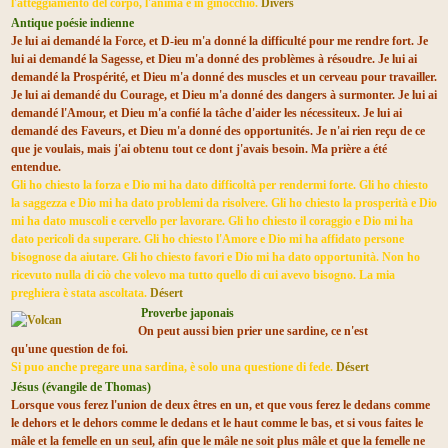
l'atteggiamento del corpo, l'anima è in ginocchio.
Divers
Antique poésie indienne
Je lui ai demandé la Force, et D-ieu m'a donné la difficulté pour me rendre fort. Je
lui ai demandé la Sagesse, et Dieu m'a donné des problèmes à résoudre. Je lui ai
demandé la Prospérité, et Dieu m'a donné des muscles et un cerveau pour travailler.
Je lui ai demandé du Courage, et Dieu m'a donné des dangers à surmonter. Je lui ai
demandé l'Amour, et Dieu m'a confié la tâche d'aider les nécessiteux. Je lui ai
demandé des Faveurs, et Dieu m'a donné des opportunités. Je n'ai rien reçu de ce
que je voulais, mais j'ai obtenu tout ce dont j'avais besoin. Ma prière a été
entendue.
Gli ho chiesto la forza e Dio mi ha dato difficoltà per rendermi forte. Gli ho chiesto
la saggezza e Dio mi ha dato problemi da risolvere. Gli ho chiesto la prosperità e Dio
mi ha dato muscoli e cervello per lavorare. Gli ho chiesto il coraggio e Dio mi ha
dato pericoli da superare. Gli ho chiesto l'Amore e Dio mi ha affidato persone
bisognose da aiutare. Gli ho chiesto favori e Dio mi ha dato opportunità. Non ho
ricevuto nulla di ciò che volevo ma tutto quello di cui avevo bisogno. La mia
preghiera è stata ascoltata.
Désert
Proverbe japonais
On peut aussi bien prier une sardine, ce n'est
qu'une question de foi.
Si puo anche pregare una sardina, è solo una questione di fede.
Désert
Jésus (évangile de Thomas)
Lorsque vous ferez l'union de deux êtres en un, et que vous ferez le dedans comme
le dehors et le dehors comme le dedans et le haut comme le bas, et si vous faites le
mâle et la femelle en un seul, afin que le mâle ne soit plus mâle et que la femelle ne