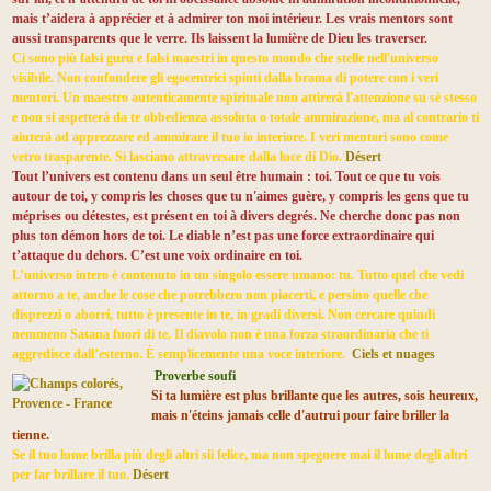
mais t’aidera à apprécier et à admirer ton moi intérieur. Les vrais mentors sont
aussi transparents que le verre. Ils laissent la lumière de Dieu les traverser.
Ci sono più falsi guru e falsi maestri in questo mondo che stelle nell'universo
visibile. Non confondere gli egocentrici spinti dalla brama di potere con i veri
mentori. Un maestro autenticamente spirituale non attirerà l'attenzione su sè stesso
e non si aspetterà da te obbedienza assoluta o totale ammirazione, ma al contrario ti
aiuterà ad apprezzare ed ammirare il tuo io interiore. I veri mentori sono come
vetro trasparente. Si lasciano attraversare dalla luce di Dio.
Désert
Tout l’univers est contenu dans un seul être humain : toi. Tout ce que tu vois
autour de toi, y compris les choses que tu n'aimes guère, y compris les gens que tu
méprises ou détestes, est présent en toi à divers degrés. Ne cherche donc pas non
plus ton démon hors de toi. Le diable n’est pas une force extraordinaire qui
t’attaque du dehors. C’est une voix ordinaire en toi.
L’universo intero è contenuto in un singolo essere umano: tu. Tutto quel che vedi
attorno a te, anche le cose che potrebbero non piacerti, e persino quelle che
disprezzi o aborri, tutto è presente in te, in gradi diversi. Non cercare quindi
nemmeno Satana fuori di te. Il diavolo non è una forza straordinaria che ti
aggredisce dall’esterno. È semplicemente una voce interiore.
Ciels et nuages
Proverbe soufi
Si ta lumière est plus brillante que les autres, sois heureux,
mais n'éteins jamais celle d'autrui pour faire briller la
tienne.
Se il tuo lume brilla più degli altri sii felice, ma non spegnere mai il lume degli altri
per far brillare il tuo.
Désert