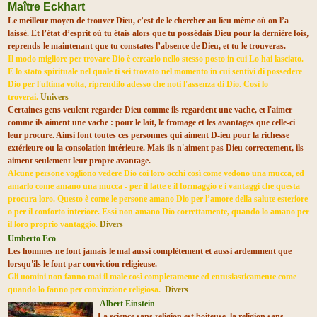
Maître Eckhart
Le meilleur moyen de trouver Dieu, c’est de le chercher au lieu même où on l’a
laissé. Et l’état d’esprit où tu étais alors que tu possédais Dieu pour la dernière fois,
reprends-le maintenant que tu constates l’absence de Dieu, et tu le trouveras.
Il modo migliore per trovare Dio è cercarlo nello stesso posto in cui Lo hai lasciato.
E lo stato spirituale nel quale ti sei trovato nel momento in cui sentivi di possedere
Dio per l'ultima volta, riprendilo adesso che noti l'assenza di Dio. Così lo
troverai.
Univers
Certaines gens veulent regarder Dieu comme ils regardent une vache, et l'aimer
comme ils aiment une vache : pour le lait, le fromage et les avantages que celle-ci
leur procure. Ainsi font toutes ces personnes qui aiment D-ie
u pour la richesse
extérieure ou la consolation intérieure. Mais ils n'aiment pas Dieu correctement, ils
aiment seulement leur propre avantage.
Alcune persone vogliono vedere Dio coi loro occhi così come vedono una mucca, ed
amarlo come amano una mucca - per il latte e il formaggio e i vantaggi che questa
procura loro. Questo è come le persone amano Dio per l’amore della salute esteriore
o per il conforto interiore. Essi non amano Dio correttamente, quando lo amano per
il loro proprio vantaggio.
Divers
Umberto Eco
Les hommes ne font jamais le mal aussi complètement et aussi ardemment que
lorsqu'ils le font par conviction religieuse.
Gli uomini non fanno mai il male così completamente ed entusiasticamente come
quando lo fanno per convinzione religiosa.
Divers
Albert Einstein
La science sans religion est boiteuse, la religion sans