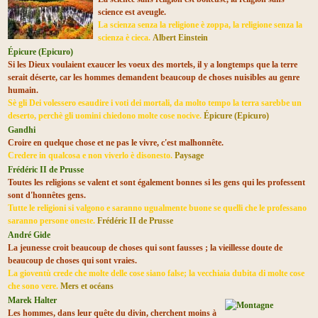
science est aveugle.
La scienza senza la religione è zoppa, la religione senza la
scienza è cieca.
Albert Einstein
Épicure (Epicuro)
Si les Dieux voulaient exaucer les voeux des mortels, il y a longtemps que la terre
serait déserte, car les hommes demandent beaucoup de choses nuisibles au genre
humain.
Sè gli Dei volessero esaudire i voti dei mortali, da molto tempo la terra sarebbe un
deserto, perchè gli uomini chiedono molte cose nocive.
Épicure (Epicuro)
Gandhi
Croire en quelque chose et ne pas le vivre, c'est malhonnête.
Credere in qualcosa e non viverlo è disonesto.
Paysage
Frédéric II de Prusse
Toutes les religions se valent et sont également bonnes si les gens qui les professent
sont d'honnêtes gens.
Tutte le religioni si valgono e saranno ugualmente buone se quelli che le professano
saranno persone oneste.
Frédéric II de Prusse
André Gide
La jeunesse croit beaucoup de choses qui sont fausses ; la vieillesse doute de
beaucoup de choses qui sont vraies.
La gioventù crede che molte delle cose siano false; la vecchiaia dubita di molte cose
che sono vere.
Mers et océans
Marek Halter
Les hommes, dans leur quête du divin, cherchent moins à