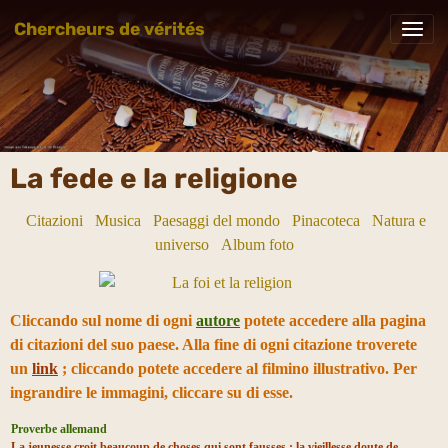
Chercheurs de vérités
La fede e la religione
Citazioni
Musica
Paesaggi del mondo
Pinacoteca
Natura e
universo
Album foto
Cliccando sul nome di ogni
autore
potete accedere alla pagina
di citazioni del suo paese. Alla fine di ogni citazione troverete
un
link
; cliccando potete accedere al filmino illustrativo. Per
ingrandire le immagini, cliccare su di esse.
Proverbe allemand
La jeunesse croit beaucoup de choses qui sont fausses ; la vieillesse doute de