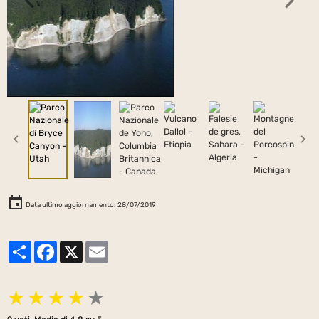
Data ultimo aggiornamento: 28/07/2019
Partager
Facebook
X
Email
★
★
★
★
★
9
voti. Media di
4.8
su 5.
Aggiungi un commento
Il tuo nome
La tua email
Sito web