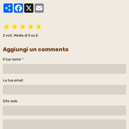
Partager
Facebook
X
Email
★
★
★
★
★
2
voti. Media di
5
su 5.
Aggiungi un commento
Il tuo nome
La tua email
Sito web