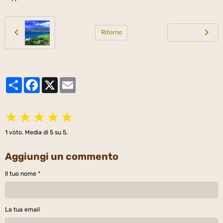
Ritorno
Partager
Facebook
X
Email
★
★
★
★
★
1
voto. Media di
5
su 5.
Aggiungi un commento
Il tuo nome
La tua email