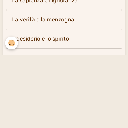
La sapienza e l'ignoranza
La verità e la menzogna
Il desiderio e lo spirito
La solitudine e la società
Creare un sito gratuito
con emioweb.it -
Segnalare un contenuto
inappropriato sul sito
Signaler un contenu illicite sur ce site