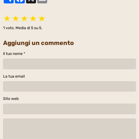
★
★
★
★
★
1
voto. Media di
5
su 5.
Aggiungi un commento
Il tuo nome
La tua email
Sito web