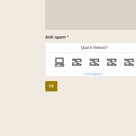
Anti-spam
Qual è l'intruso?
IconCaptcha
©
OK