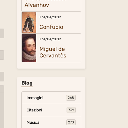
Aïvanhov
Il 14/04/2019
Confucio
Il 14/04/2019
Miguel de
Cervantès
Blog
Immagini
268
Citazioni
739
Musica
270