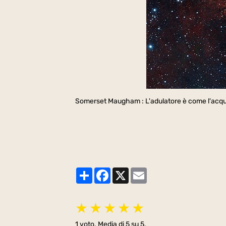
Somerset Maugham : L'adulatore è come l'acqua 
Partager
Facebook
X
Email
★
★
★
★
★
1
voto. Media di
5
su 5.