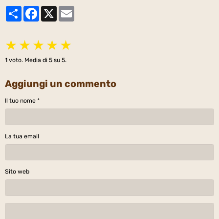
Partager
Facebook
X
Email
★
★
★
★
★
1
voto. Media di
5
su 5.
Aggiungi un commento
Il tuo nome
La tua email
Sito web