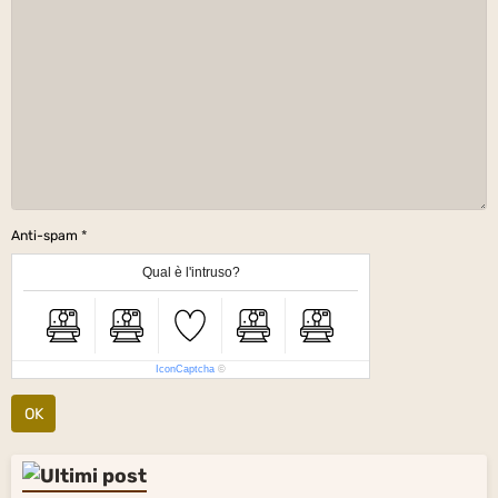
Anti-spam
Qual è l'intruso?
IconCaptcha
©
OK