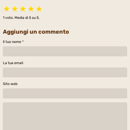
★
★
★
★
★
1
voto. Media di
5
su 5.
Aggiungi un commento
Il tuo nome
La tua email
Sito web