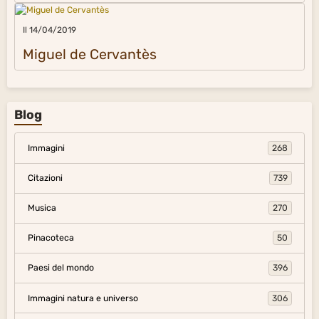
Il 14/04/2019
Miguel de Cervantès
Blog
Immagini
268
Citazioni
739
Musica
270
Pinacoteca
50
Paesi del mondo
396
Immagini natura e universo
306