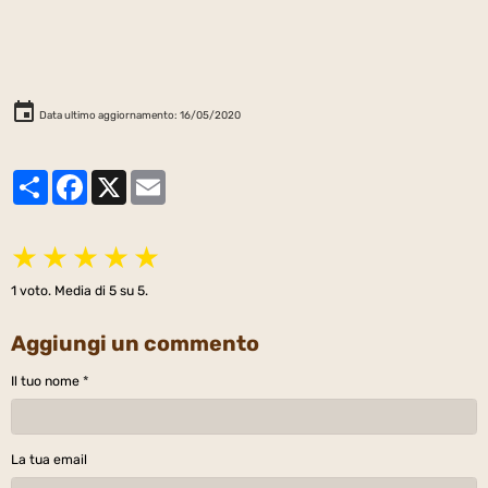
Data ultimo aggiornamento: 16/05/2020
Partager
Facebook
X
Email
★
★
★
★
★
1
voto. Media di
5
su 5.
Aggiungi un commento
Il tuo nome
La tua email