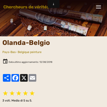
Chercheurs de vérités
Olanda-Belgio
Pays-Bas- Belgique peinture
Data ultimo aggiornamento: 13/08/2018
Partager
Facebook
X
Email
★
★
★
★
★
3
voti. Media di
5
su 5.