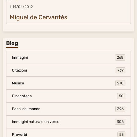
Il 14/04/2019
Miguel de Cervantès
Blog
Immagini
268
Citazioni
739
Musica
270
Pinacoteca
50
Paesi del mondo
396
Immagini natura e universo
306
Proverbi
53