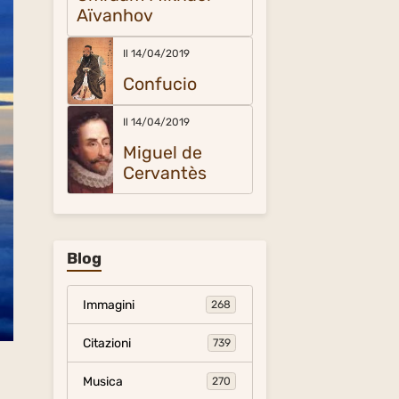
Aïvanhov
Il 14/04/2019
Confucio
Il 14/04/2019
Miguel de
Cervantès
Blog
Immagini
268
Citazioni
739
Musica
270