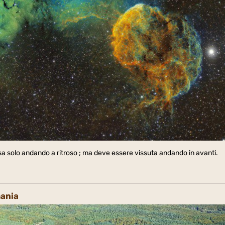
a solo andando a ritroso ; ma deve essere vissuta andando in avanti.
mania