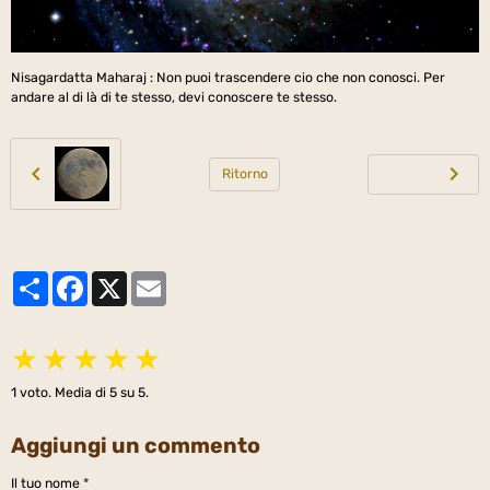
Nisagardatta Maharaj : Non puoi trascendere cio che non conosci. Per
andare al di là di te stesso, devi conoscere te stesso.
Ritorno
Partager
Facebook
X
Email
★
★
★
★
★
1
voto. Media di
5
su 5.
Aggiungi un commento
Il tuo nome