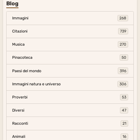
Blog
Immagini
268
Citazioni
739
Musica
270
Pinacoteca
50
Paesi del mondo
396
Immagini natura e universo
306
Proverbi
53
Diversi
47
Racconti
21
Animali
16