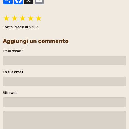
★
★
★
★
★
1
voto. Media di
5
su 5.
Aggiungi un commento
Il tuo nome
La tua email
Sito web