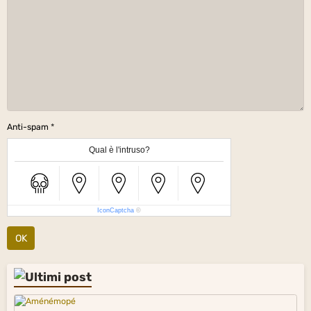
Anti-spam
Qual è l'intruso?
IconCaptcha
©
OK