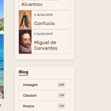
Aïvanhov
Il 14/04/2019
Confucio
Il 14/04/2019
Miguel de
Cervantès
Blog
Immagini
268
Citazioni
739
a
Musica
270