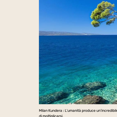
Milan Kundera : L’umanità produce un’incredibile 
di moltiplicarsi.