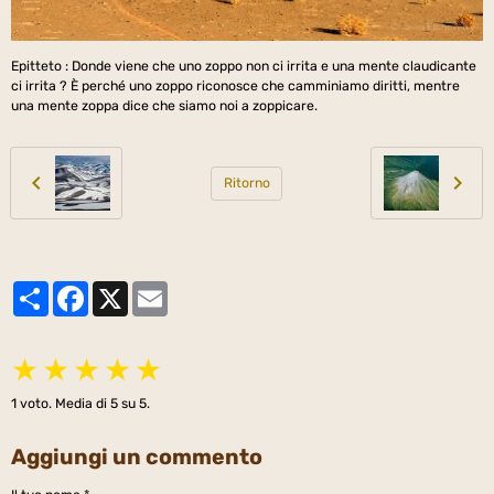
Epitteto : Donde viene che uno zoppo non ci irrita e una mente claudicante
ci irrita ? È perché uno zoppo riconosce che camminiamo diritti, mentre
una mente zoppa dice che siamo noi a zoppicare.
Ritorno
Partager
Facebook
X
Email
★
★
★
★
★
1
voto. Media di
5
su 5.
Aggiungi un commento