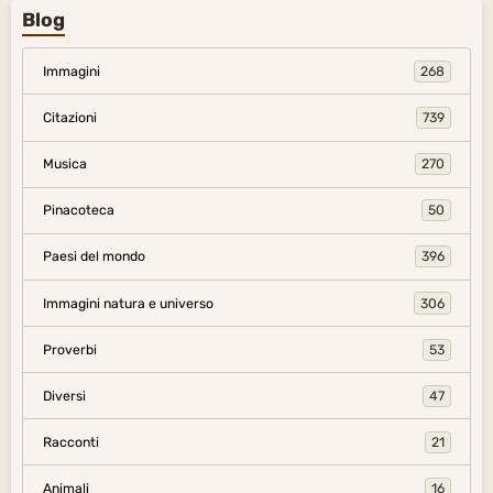
Blog
Immagini
268
Citazioni
739
Musica
270
Pinacoteca
50
Paesi del mondo
396
Immagini natura e universo
306
Proverbi
53
Diversi
47
Racconti
21
Animali
16