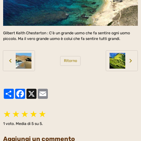
Gilbert Keith Chesterton : C'è un grande uomo che fa sentire ogni uomo
piccolo. Ma il vero grande uomo è colui che fa sentire tutti grandi.
Ritorno
Partager
Facebook
X
Email
★
★
★
★
★
1
voto. Media di
5
su 5.
Aggiungi un commento