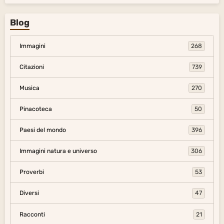
Blog
Immagini
268
Citazioni
739
Musica
270
Pinacoteca
50
Paesi del mondo
396
Immagini natura e universo
306
Proverbi
53
Diversi
47
Racconti
21