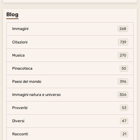
Blog
Immagini
268
Citazioni
739
Musica
270
Pinacoteca
50
Paesi del mondo
396
Immagini natura e universo
306
Proverbi
53
Diversi
47
Racconti
21