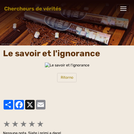
Chercheurs de vérités
Le savoir et l'ignorance
Ritorno
Partager
Facebook
X
Email
★
★
★
★
★
Nessuna nota. Siate i primi a dare!