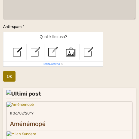
Anti-spam
Qual è l'intruso?
IconCaptcha
©
OK
Il 06/07/2019
Aménémopé