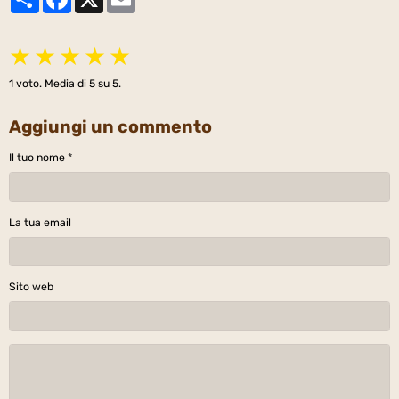
★
★
★
★
★
1
voto. Media di
5
su 5.
Aggiungi un commento
Il tuo nome
La tua email
Sito web