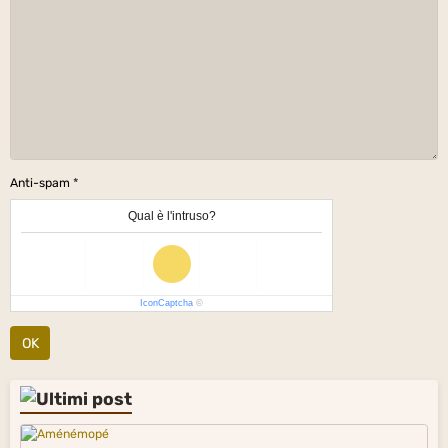
Anti-spam
Qual è l'intruso?
IconCaptcha
©
OK