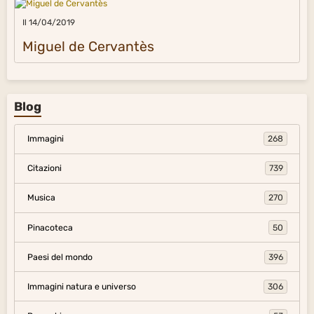
Il 14/04/2019
Miguel de Cervantès
Blog
Immagini
268
Citazioni
739
Musica
270
Pinacoteca
50
Paesi del mondo
396
Immagini natura e universo
306