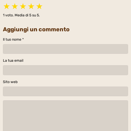
★
★
★
★
★
1
voto. Media di
5
su 5.
Aggiungi un commento
Il tuo nome
La tua email
Sito web