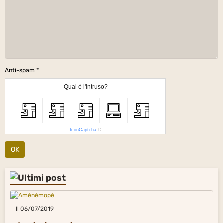
Anti-spam
Qual è l'intruso?
IconCaptcha
©
OK
Il 06/07/2019