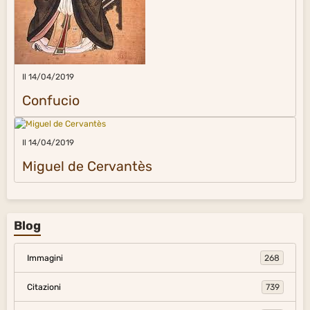
Blog
Immagini
268
Citazioni
739
Musica
270
Pinacoteca
50
Paesi del mondo
396
Immagini natura e universo
306
Proverbi
53
Diversi
47