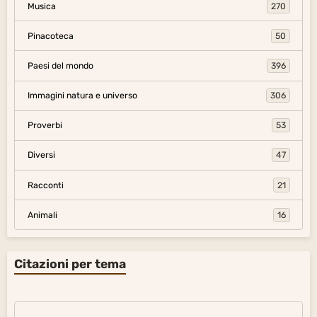
Racconti
21
Animali
16
Citazioni per tema
L'amore e l'amicizia
La sapienza e l'ignoranza
La verità e la menzogna
Il desiderio e lo spirito