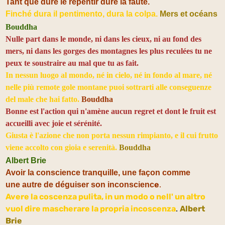
Tant que dure le repentir dure la faute.
Finché dura il pentimento, dura la colpa.
Mers et océans
Bouddha
Nulle part dans le monde, ni dans les cieux, ni au fond des
mers, ni dans les gorges des montagnes les plus reculées tu ne
peux te soustraire au mal que tu as fait.
In nessun luogo al mondo, né in cielo, né in fondo al mare,
né
nelle più remote gole montane puoi sottrarti alle conseguenze
del male che hai fatto.
Bouddha
Bonne est l'action qui n'amène aucun regret et dont le fruit est
accueilli avec joie et sérénité.
Giusta è l'azione che non porta nessun rimpianto, e il cui frutto
viene accolto con gioia e serenità.
Bouddha
Albert Brie
Avoir la conscience tranquille, une façon comme
e
.
une autre de déguiser son inconscienc
Avere la coscenza pulita, in un modo o nell' un altro
vuol dire mascherare la propria incoscenza
.
Albert
Brie