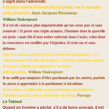
s'aigrit dans l'adversité.
Il rimorso dorme in tempi di prosperità, ma si risveglia
nelle avversità.
Jean-Jacques Rousseau
William Shakespeare
Il n'est de cuirasse plus impénétrable qu'un cœur pur et sans
remords ! II porte une triple armure, l'homme dont la querelle
est juste ; mais fût-il tout entier enfermé dans l'acier, celui dont
la conscience est souillée par l'injustice, il reste nu et sans
défense.
Non vi è corazza più forte di un cuore incontaminato ! Tre
volte armato è chi difende il giusto ; e inerme, sebbene coperto
di ferro, è colui la cui coscienza è corrotta
dall'ingiustizia.
William Shakespeare
Il ne suffit pas toujours d’être pardonné par les autres, parfois
tu auras à apprendre à te pardonner à toi-même.
Non sempre è sufficiente essere perdonato da qualcuno.
Talvolta sarai tu a dover perdonare te stesso.
Paysage
Le Talmud
Quand un homme a péché, s'il a de bons avocats, il est