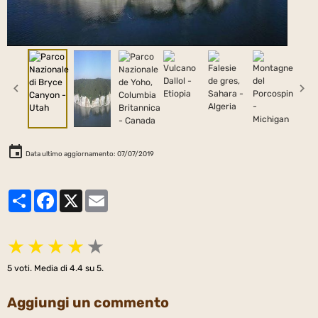
Partager
Facebook
X
Email
★
★
★
★
★
5
voti. Media di
4.4
su 5.
Aggiungi un commento
Il tuo nome
La tua email
Sito web