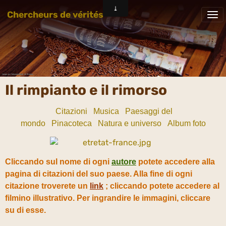
Chercheurs de vérités
Il rimpianto e il rimorso
Citazioni
Musica
Paesaggi del
mondo
Pinacoteca
Natura e universo
Album foto
Cliccando sul nome di ogni
autore
potete accedere alla
pagina di citazioni del suo paese. Alla fine di ogni
citazione troverete un
link
; cliccando potete accedere al
filmino illustrativo. Per ingrandire le immagini, cliccare
su di esse.