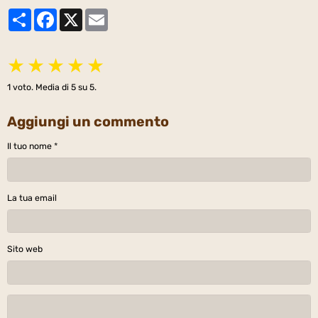
Partager
Facebook
X
Email
★
★
★
★
★
1
voto. Media di
5
su 5.
Aggiungi un commento
Il tuo nome
La tua email
Sito web