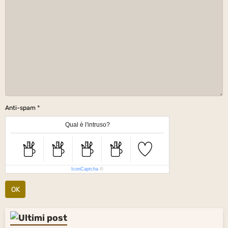
Anti-spam
Qual è l'intruso?
IconCaptcha
©
OK