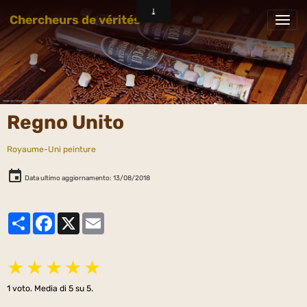
Chercheurs de vérités
Regno Unito
Royaume-Uni peinture
Data ultimo aggiornamento: 13/08/2018
Partager
Facebook
X
Email
★
★
★
★
★
1
voto. Media di
5
su 5.