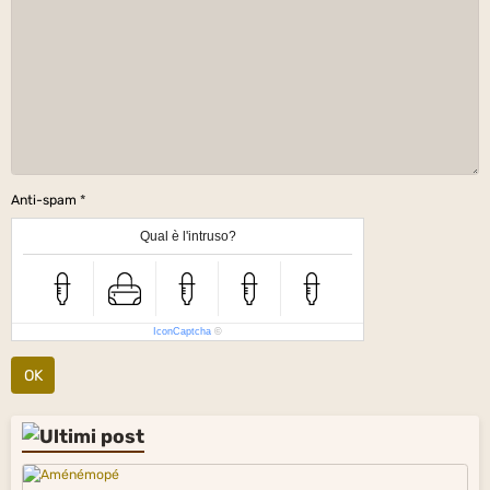
Anti-spam
Qual è l'intruso?
IconCaptcha
©
OK