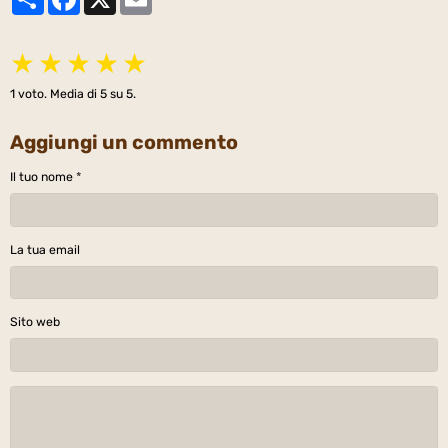
★
★
★
★
★
1
voto. Media di
5
su 5.
Aggiungi un commento
Il tuo nome
La tua email
Sito web