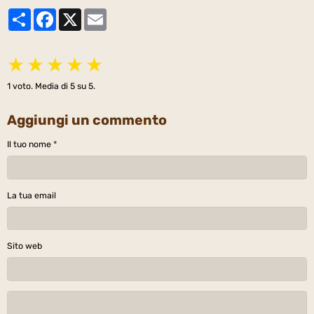
Partager
Facebook
X
Email
★
★
★
★
★
1
voto. Media di
5
su 5.
Aggiungi un commento
Il tuo nome
La tua email
Sito web