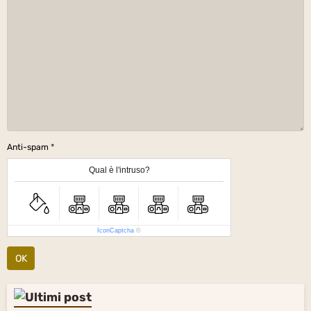
Anti-spam
Qual è l'intruso?
IconCaptcha
©
OK