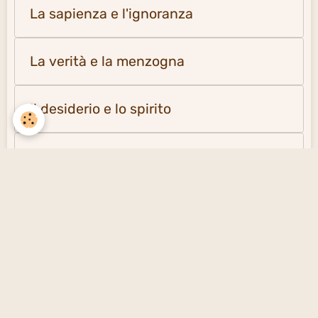
La sapienza e l'ignoranza
La verità e la menzogna
Il desiderio e lo spirito
La solitudine e la società
Creare un sito gratuito
con emioweb.it -
Segnalare un contenuto
inappropriato sul sito
Signaler un contenu illicite sur ce site