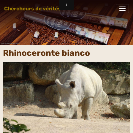
Chercheurs de vérités
Rhinoceronte bianco