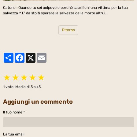
Catone : Quando tu sei colpevole perchè sacrifichi una vittima per la tua
salvezza ? E' da stolti sperare la salvezza dalla morte altrui.
Ritorno
Partager
Facebook
X
Email
★
★
★
★
★
1
voto. Media di
5
su 5.
Aggiungi un commento
Il tuo nome
La tua email