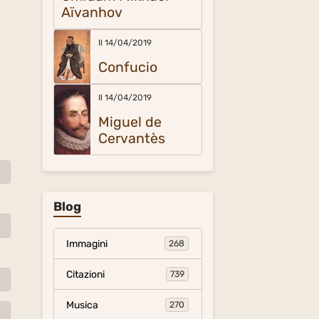
Aïvanhov
Il 14/04/2019
Confucio
Il 14/04/2019
Miguel de
Cervantès
Blog
Immagini
268
Citazioni
739
Musica
270