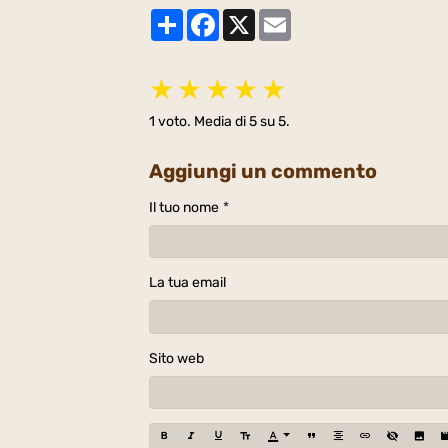
Partager
Facebook
X
Email
★
★
★
★
★
1
voto. Media di
5
su 5.
Aggiungi un commento
Il tuo nome
La tua email
Sito web