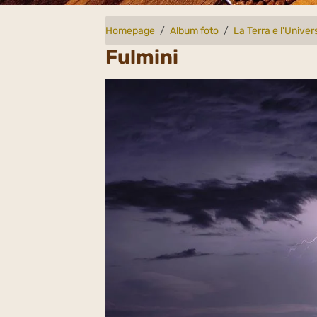
Homepage
Album foto
La Terra e l'Univer
Fulmini