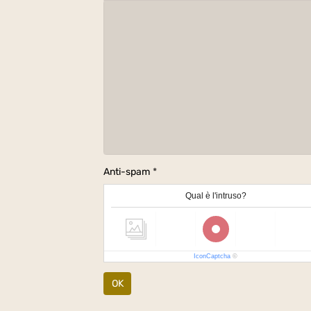
Anti-spam
Qual è l'intruso?
IconCaptcha
©
OK