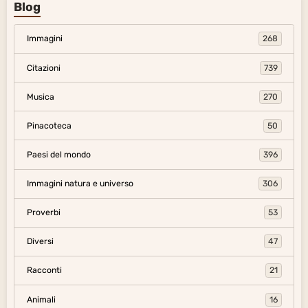
Blog
Immagini
268
Citazioni
739
Musica
270
Pinacoteca
50
Paesi del mondo
396
Immagini natura e universo
306
Proverbi
53
Diversi
47
Racconti
21
Animali
16