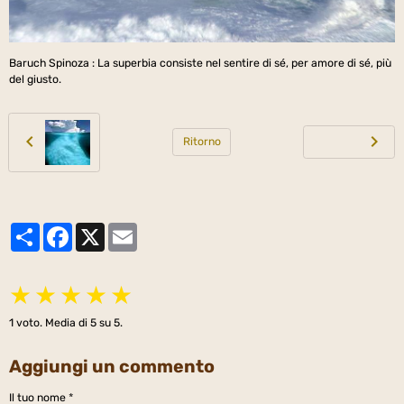
Baruch Spinoza : La superbia consiste nel sentire di sé, per amore di sé, più
del giusto.
Ritorno
Partager
Facebook
X
Email
★
★
★
★
★
1
voto. Media di
5
su 5.
Aggiungi un commento
Il tuo nome