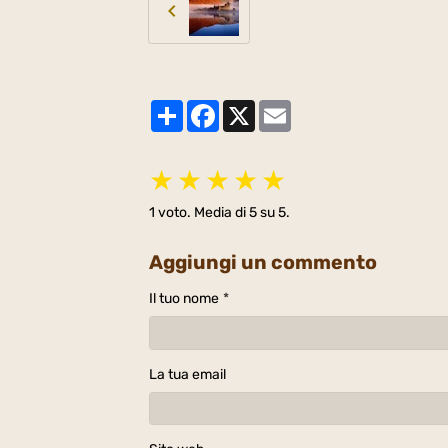
Partager
Facebook
X
Email
★
★
★
★
★
1
voto. Media di
5
su 5.
Aggiungi un commento
Il tuo nome
La tua email