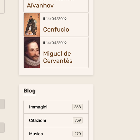
Aïvanhov
Il 14/04/2019
Confucio
Il 14/04/2019
Miguel de
Cervantès
Blog
Immagini
268
Citazioni
739
Musica
270