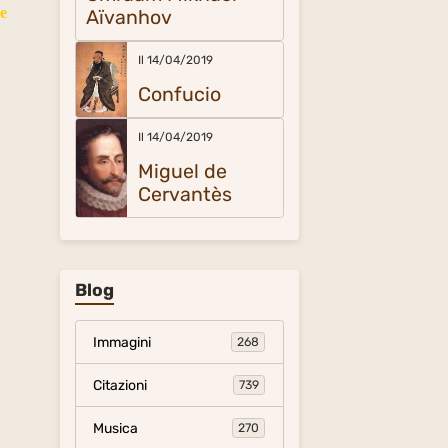
he
Aïvanhov
Il 14/04/2019
Confucio
Il 14/04/2019
Miguel de
Cervantès
Blog
Immagini
268
Citazioni
739
Musica
270