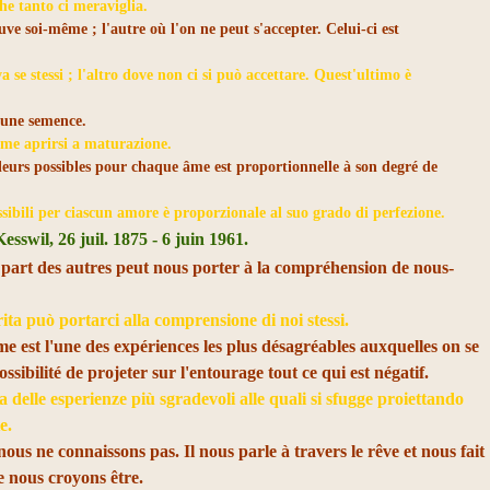
che tanto ci meraviglia.
uve soi-même ; l'autre où l'on ne peut s'accepter. Celui-ci est
 se stessi ; l'altro dove non ci si può accettare. Quest'ultimo è
cune semence.
eme aprirsi a maturazione.
eurs possibles pour chaque âme est proportionnelle à son degré de
ssibili per ciascun amore è proporzionale al suo grado di perfezione.
esswil, 26 juil. 1875 - 6 juin 1961.
a part des autres peut nous porter à la compréhension de nous-
rrita può portarci alla comprensione di noi stessi.
 est l'une des expériences les plus désagréables auxquelles on se
ossibilité de projeter sur l'entourage tout ce qui est négatif.
a delle esperienze più sgradevoli alle quali si sfugge proiettando
e.
ous ne connaissons pas. Il nous parle à travers le rêve et nous fait
ue nous croyons être.