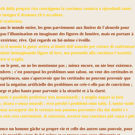
li della propria vita costriggono la coscienza cosmica a riprodurli tante
he insegna il dramma ch'è accaduto.
 ti trasforma.
 Dans le monde entier, les gens parviennent aux limites de l'absurde pour
 pas l'illumination en imaginant des figures de lumière, mais en portant à
'extérieur, rêve. Qui regarde en lui-même s'éveille.
tto il mondo la gente arriva ai limiti dell'assurdo per evitare di confrontar
zione immaginando figure di luce, ma portando alla coscienza l'oscurità
ro si sveglia.
n le peut, on ne les mentionne pas ; mieux encore, on nie leur existence.
ombres ; c'est pourquoi les problèmes sont tabou. on veut des certitudes et
expériences, sans s'apercevoir que les certitudes ne peuvent provenir que
ssi la négation artificielle des problèmes ne crée-t-elle pas de conviction ;
arge et plus haute pour parvenir à la sécurité et à la clarté.
ndo è possibile preferisce non menzionarli ; o meglio negare la loro
e, sicura e senza ostacoli ; ecco perché i problemi sono tabù. L'uomo vuole
senza accorgersi che le certezze non possono provenire cha dai dubbi e i
ata non crea convinzioni, al contrario, occorre una coscienza più vasta e più
idence un homme gâche sa propre vie et celle des autres sans pouvoir, pour