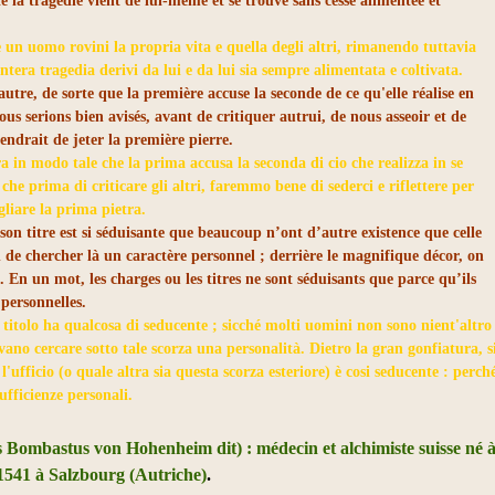
 la tragédie vient de lui-même et se trouve sans cesse alimentée et
 un uomo rovini la propria vita e quella degli altri, rimanendo tuttavia
ntera tragedia derivi da lui e da lui sia sempre alimentata e coltivata.
utre, de sorte que la première accuse la seconde de ce qu'elle réalise en
nous serions bien avisés, avant de critiquer autrui, de nous asseoir et de
iendrait de jeter la première pierre.
a in modo tale che la prima accusa la seconda di cio che realizza in se
 che prima di criticare gli altri, faremmo bene di sederci e riflettere per
gliare la prima pietra.
son titre est si séduisante que beaucoup n’ont d’autre existence que celle
ain de chercher là un caractère personnel ; derrière le magnifique décor, on
 En un mot, les charges ou les titres ne sont séduisants que parce qu’ils
 personnelles.
ol titolo ha qualcosa di seducente ; sicché molti uomini non sono nient'altro
 vano cercare sotto tale scorza una personalità. Dietro la gran gonfiatura, s
'ufficio (o quale altra sia questa scorza esteriore) è cosi seducente : perch
fficienze personali.
 Bombastus von Hohenheim dit) : médecin et alchimiste suisse né 
 1541 à Salzbourg (Autriche)
.