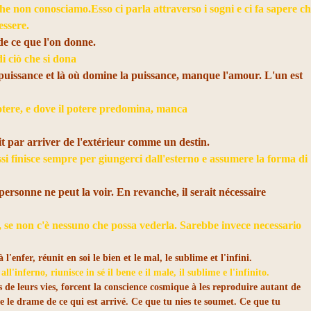
he non conosciamo.Esso ci parla attraverso i sogni e ci fa sapere c
essere.
 de ce que l'on donne.
di ciò che si dona
 puissance et là où domine la puissance, manque l'amour. L'un est
otere, e dove il potere predomina, manca
it par arriver de l'extérieur comme un destin.
ssi finisce sempre per giungerci dall'esterno e assumere la forma di
 personne ne peut la voir. En revanche, il serait nécessaire
, se non c'è nessuno che possa vederla. Sarebbe invece necessario
'enfer, réunit en soi le bien et le mal, le sublime et l'infini.
ll'inferno, riunisce in sé il bene e il male, il sublime e l'infinito.
 de leurs vies, forcent la conscience cosmique à les reproduire autant de
e le drame de ce qui est arrivé. Ce que tu nies te soumet. Ce que tu