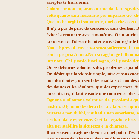
acceptes te transforme.
Coloro che non imparano niente dai fatti sgradevo
volte quanto sarà necessario per imparare cio' c
Quello che neghi ti sottomette, quello che accetti
Il n'y a pas de prise de conscience sans douleur.
éviter la rencontre avec eux-mêmes. On n'atteint
la conscience l'obscurité intérieure. Qui regarde l
Non c'è presa di coscienza senza sofferenza. In tu
con la propria Anima.Non si raggiunge l'illumina
interiore. Chi guarda fuori sogna, chi guarda dent
On se détourne volontiers des problèmes ; quand o
On désire que la vie soit simple, sûre et sans enc
non des doutes ; on veut des résultats et non des 
des doutes et les résultats, que des expériences. Au
au contraire, il faut ensuite une conscience plus l
Ognuno si allontana volentieri dai problemi e qua
esistenza.Ognuno desidera che la vita sia semplic
certezze e non dubbi, risultati e non esperienze, 
risultati dalle esperienze. Così la negazione forz
alta per stabilire la sicurezza e la chiarezza.
Il est souvent tragique de voir à quel point d'év