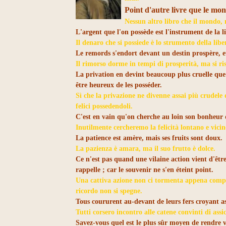
Point d'autre livre que le mond
Nessun altro libro che il mondo, n
L'argent que l'on possède est l'instrument de la l
Il denaro che si possiede è lo strumento della liber
Le remords s'endort devant un destin prospère, et 
Il rimorso dorme in tempi di prosperità, ma si ris
La privation en devint beaucoup plus cruelle que 
être heureux de les posséder.
Sì che la privazione ne divenne assai più crudele d
felici possedendoli.
C'est en vain qu'on cherche au loin son bonheur 
Inutilmente cercheremo la felicità lontano e vicino
La patience est amère, mais ses fruits sont doux.
La pazienza è amara, ma il suo frutto è dolce.
Ce n'est pas quand une vilaine action vient d'êtr
rappelle ; car le souvenir ne s'en éteint point.
Una cattiva azione non ci tormenta appena compiu
ricordo non si spegne.
Tous coururent au-devant de leurs fers croyant as
Tutti corsero incontro alle catene convinti di assicu
Savez-vous quel est le plus sûr moyen de rendre 