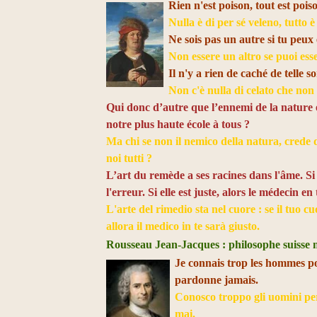
Rien n'est poison, tout est poiso
Nulla è di per sé veleno, tutto è
Ne sois pas un autre si tu peux
Non essere un altro se puoi esse
Il n'y a rien de caché de telle s
Non c'è nulla di celato che non 
Qui donc d’autre que l’ennemi de la nature es
notre plus haute école à tous ?
Ma chi se non il nemico della natura, crede di
noi tutti ?​
L’art du remède a ses racines dans l'âme. Si
l'erreur. Si elle est juste, alors le médecin en 
L'arte del rimedio sta nel cuore : se il tuo cu
allora il medico in te sarà giusto.
Rousseau Jean-Jacques : philosophe suisse n
Je connais trop les hommes po
pardonne jamais.
Conosco troppo gli uomini per
mai.