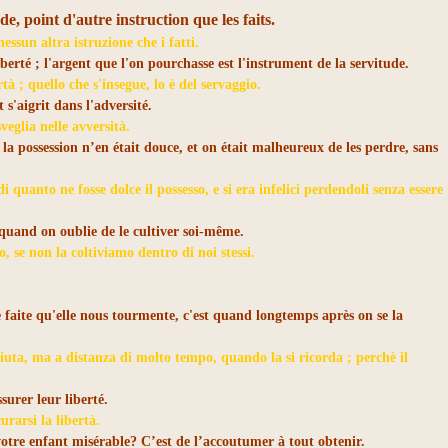
e, point d'autre instruction que les faits.
essun altra istruzione che i fatti.
iberté ; l'argent que l'on pourchasse est l'instrument de la servitude.
tà ; quello che s'insegue, lo è del servaggio.
s'aigrit dans l'adversité.
veglia nelle avversità.
la possession n’en était douce, et on était malheureux de les perdre, sans
i quanto ne fosse dolce il possesso, e si era infelici perdendoli senza essere
quand on oublie de le cultiver soi-même.
, se non la coltiviamo dentro di noi stessi.
e faite qu'elle nous tourmente, c'est quand longtemps après on se la
ta, ma a distanza di molto tempo, quando la si ricorda ; perchè il
surer leur liberté.
rarsi la libertà.​
votre enfant misérable? C’est de l’accoutumer à tout obtenir.