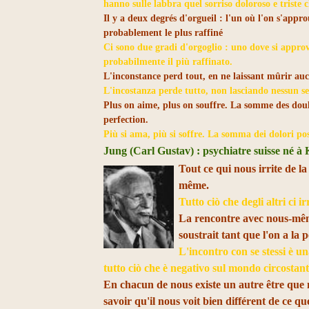
hanno sulle labbra quel sorriso doloroso e triste 
Il y a deux degrés d'orgueil : l'un où l'on s'appro
probablement le plus raffiné
Ci sono due gradi d'orgoglio : uno dove si approva
probabilmente il più raffinato.
L'inconstance perd tout, en ne laissant mûrir au
L'incostanza perde tutto, non lasciando nessun s
Plus on aime, plus on souffre. La somme des doul
perfection.
Più si ama, più si soffre. La somma dei dolori po
Jung (Carl Gustav) : psychiatre suisse né à K
Tout ce qui nous irrite de l
même.
Tutto ciò che degli altri ci i
La rencontre avec nous-même
soustrait tant que l'on a la p
L'incontro con se stessi è un
tutto ciò che è negativo sul mondo circostant
En chacun de nous existe un autre être que n
savoir qu'il nous voit bien différent de ce q