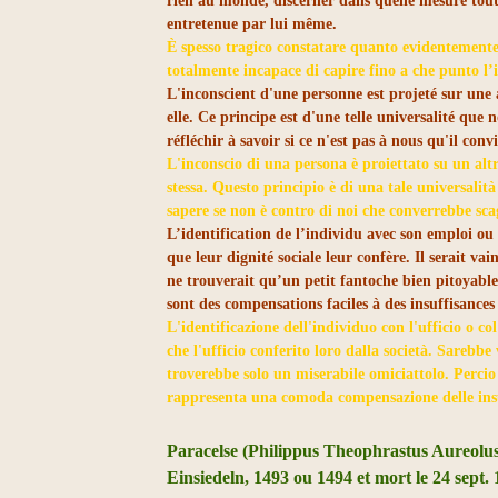
rien au monde, discerner dans quelle mesure toute
entretenue par lui même.
È spesso tragico constatare quanto evidentemente
totalmente incapace di capire fino a che punto l’i
L'inconscient d'une personne est projeté sur une a
elle. Ce principe est d'une telle universalité que 
réfléchir à savoir si ce n'est pas à nous qu'il conv
L'inconscio di una persona è proiettato su un altr
stessa. Questo principio è di una tale universalità
sapere se non è contro di noi che converrebbe sca
L’identification de l’individu avec son emploi ou 
que leur dignité sociale leur confère. Il serait v
ne trouverait qu’un petit fantoche bien pitoyable.
sont des compensations faciles à des insuffisances
L'identificazione dell'individuo con l'ufficio o c
che l'ufficio conferito loro dalla società. Sarebbe
troverebbe solo un miserabile omiciattolo. Percio l
rappresenta una comoda compensazione delle insu
Paracelse (Philippus Theophrastus Aureolus
Einsiedeln, 1493 ou 1494 et mort le 24 sept.