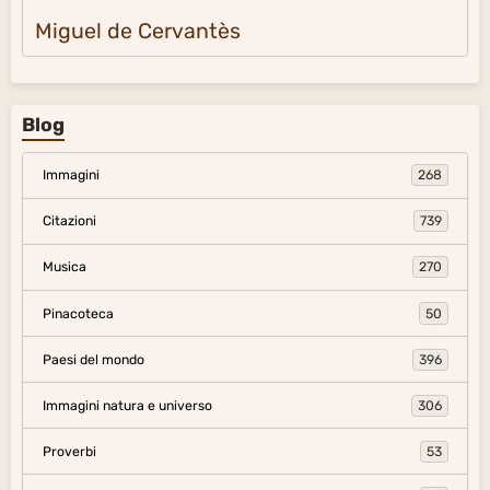
Miguel de Cervantès
Blog
Immagini
268
Citazioni
739
Musica
270
Pinacoteca
50
Paesi del mondo
396
Immagini natura e universo
306
Proverbi
53