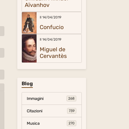
Aïvanhov
Il 14/04/2019
Confucio
Il 14/04/2019
Miguel de
Cervantès
Blog
Immagini
268
Citazioni
739
Musica
270