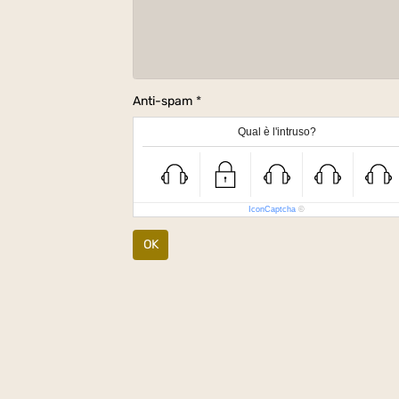
Anti-spam
Qual è l'intruso?
IconCaptcha
©
OK