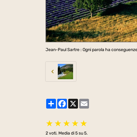
Jean-Paul Sartre : Ogni parola ha conseguenze.
Partager
Facebook
X
Email
★
★
★
★
★
2
voti. Media di
5
su 5.