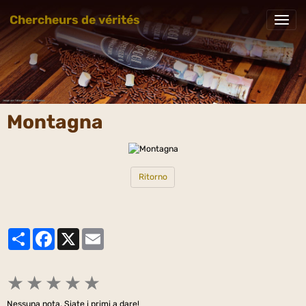
Chercheurs de vérités
Montagna
Ritorno
Partager
Facebook
X
Email
★
★
★
★
★
Nessuna nota. Siate i primi a dare!