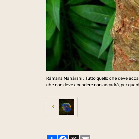
Râmana Mahârshi : Tutto quello che deve accade
che non deve accadere non accadrà, per quanti 
Partager
Facebook
X
Email