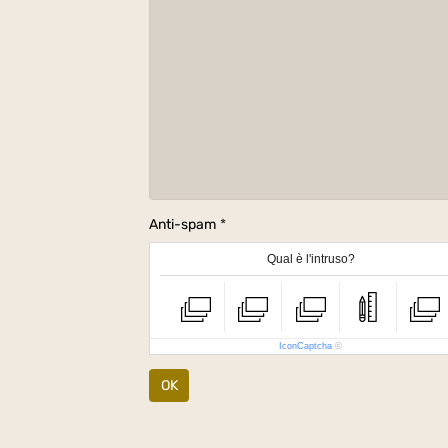
Anti-spam
Qual è l'intruso?
IconCaptcha
©
OK