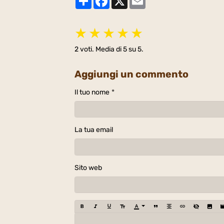
★
★
★
★
★
2
voti. Media di
5
su 5.
Aggiungi un commento
Il tuo nome
La tua email
Sito web