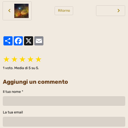
Ritorno
Partager
Facebook
X
Email
★
★
★
★
★
1
voto. Media di
5
su 5.
Aggiungi un commento
Il tuo nome
La tua email