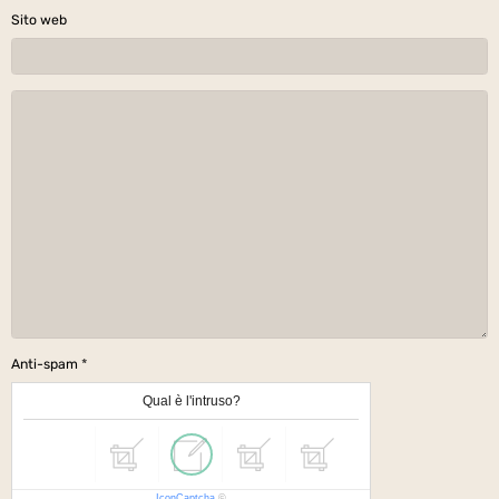
Sito web
Anti-spam
Qual è l'intruso?
IconCaptcha
©