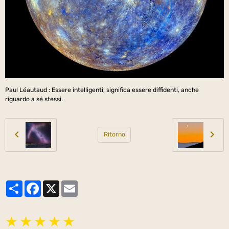
Paul Léautaud : Essere intelligenti, significa essere diffidenti, anche
riguardo a sé stessi.
Ritorno
Partager
Facebook
X
Email
★
★
★
★
★