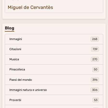
Miguel de Cervantès
Blog
Immagini
268
Citazioni
739
Musica
270
Pinacoteca
50
Paesi del mondo
396
Immagini natura e universo
306
Proverbi
53