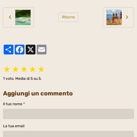
Ritorno
Partager
Facebook
X
Email
★
★
★
★
★
1
voto. Media di
5
su 5.
Aggiungi un commento
Il tuo nome
La tua email