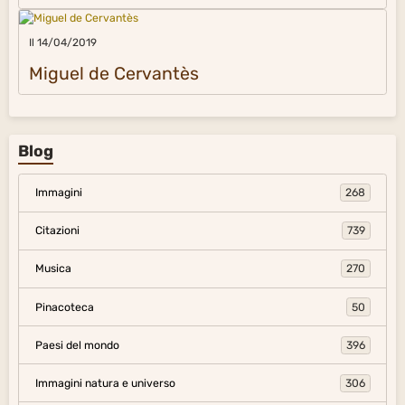
Il 14/04/2019
Miguel de Cervantès
Blog
Immagini
268
Citazioni
739
Musica
270
Pinacoteca
50
Paesi del mondo
396
Immagini natura e universo
306