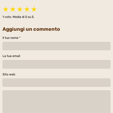
★
★
★
★
★
1
voto. Media di
5
su 5.
Aggiungi un commento
Il tuo nome
La tua email
Sito web