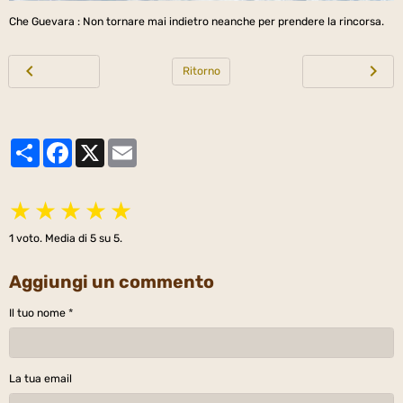
Che Guevara : Non tornare mai indietro neanche per prendere la rincorsa.
Ritorno
Partager
Facebook
X
Email
★
★
★
★
★
1
voto. Media di
5
su 5.
Aggiungi un commento
Il tuo nome
La tua email