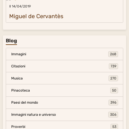
Il 14/04/2019
Miguel de Cervantès
Blog
Immagini
268
Citazioni
739
Musica
270
Pinacoteca
50
Paesi del mondo
396
Immagini natura e universo
306
Proverbi
53