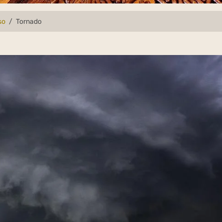
so
Tornado