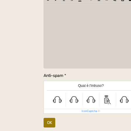
Anti-spam
Qual è l'intruso?
IconCaptcha
©
OK