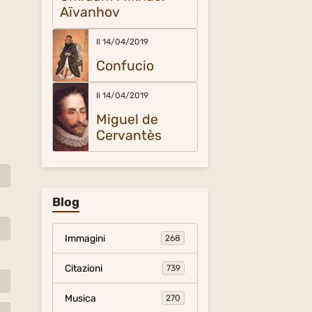
Aïvanhov
Il 14/04/2019
Confucio
Il 14/04/2019
Miguel de
Cervantès
Blog
Immagini
268
Citazioni
739
Musica
270