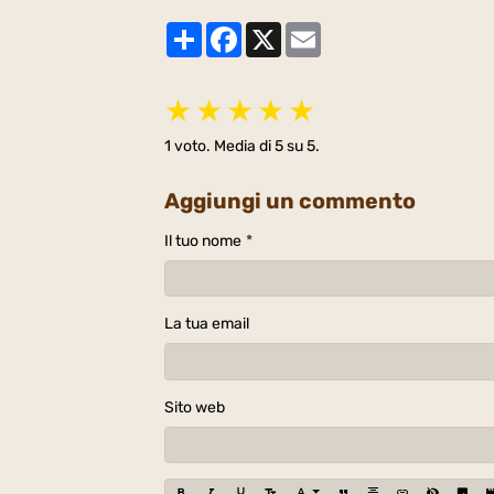
Partager
Facebook
X
Email
★
★
★
★
★
1
voto. Media di
5
su 5.
Aggiungi un commento
Il tuo nome
La tua email
Sito web