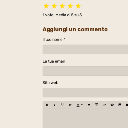
★
★
★
★
★
1
voto. Media di
5
su 5.
Aggiungi un commento
Il tuo nome
La tua email
Sito web