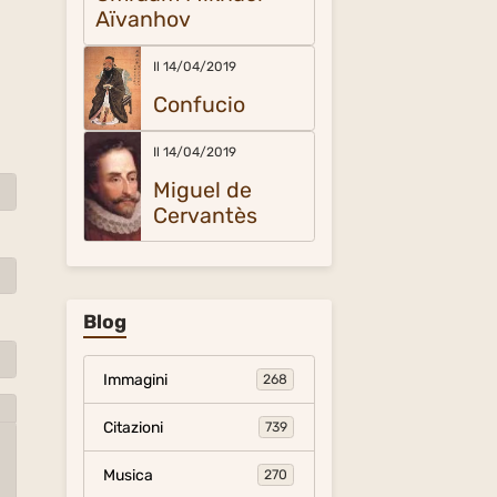
Aïvanhov
Il 14/04/2019
Confucio
Il 14/04/2019
Miguel de
Cervantès
Blog
Immagini
268
Citazioni
739
Musica
270