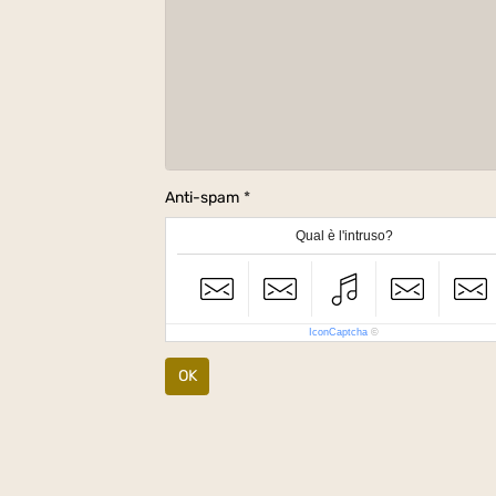
Anti-spam
Qual è l'intruso?
IconCaptcha
©
OK