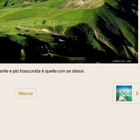
nte e più trascurata è quella con se stessi.
Ritorno