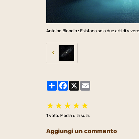
Antoine Blondin : Esistono solo due arti di vivere 
Partager
Facebook
X
Email
★
★
★
★
★
1
voto. Media di
5
su 5.
Aggiungi un commento