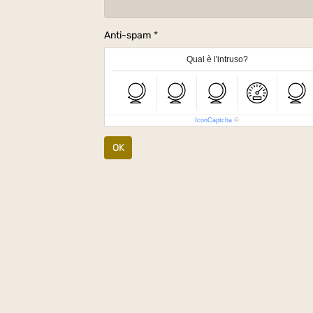
Anti-spam
Qual è l'intruso?
IconCaptcha
©
OK