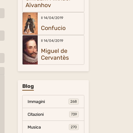
Aïvanhov
Il 14/04/2019
Confucio
Il 14/04/2019
Miguel de
Cervantès
Blog
Immagini
268
Citazioni
739
Musica
270