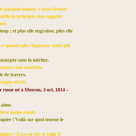
le passioni umane, e tutte diverse
nobili da principio stan soggette
nne.
up ; et plus elle engraisse, plus elle
 e quanto più s'ingrassa, tanto più
a usurpée sans la mériter.
surpata, non meritata.
le de travers.
grugno storto.
er russe né à Moscou,
3 oct. 1814 –
s aime.
 dove siamo amati.
empler ! Voilà sur quoi tourne le
plare ! Ecco su che si volge il