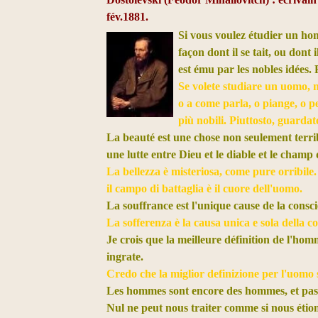
fév.1881.
Si vous voulez étudier un hom
façon dont il se tait, ou dont 
est ému par les nobles idées. 
Se volete studiare un uomo, 
o a come parla, o piange, o 
più nobili. Piuttosto, guardat
La beauté est une chose non seulement terrib
une lutte entre Dieu et le diable et le champ 
La bellezza è misteriosa, come pure orribile. 
il campo di battaglia è il cuore dell'uomo.
La souffrance est l'unique cause de la consc
La sofferenza è la causa unica e sola della c
Je crois que la meilleure définition de l'hom
ingrate.
Credo che la miglior definizione per l'uomo 
Les hommes sont encore des hommes, et pas 
Nul ne peut nous traiter comme si nous étio