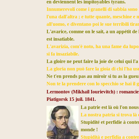
en deviennent les impitoyables tyrans.
Innumerevoli come i granelli di sabbia sono 
l'una dall'altra ; e tutte quante, meschine e 
all'uomo, e diventano poi le sue terribili tira
L'avarice, comme on le sait, a un appétit de lo
est insatiable.
L'avarizia, com'è noto, ha una fame da lupo,
si fa insaziabile.
La gloire ne peut faire la joie de celui qui l'
La gloria non può fare la gioia di chi l'ha u
Ne t'en prends pas au miroir si tu as la gueu
Non te la prendere con lo specchio se hai il 
Lermontov (
Mikhaïl Iourievitch) : romanci
Piatigorsk
15 juil. 1841.
La patrie est là où l'on nou
La nostra patria si trova là
Stupidité et perfidie à cont
monde !
Stupidità e perfidia a contem