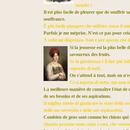
mondo !
Il est plus facile de pleurer que de souffri
souffrance.
É più facile piangere che soffrire senza il m
Parfois je me méprise. N'est-ce pas pour cela
A volte mi disprezzo. Non è per questo che di
Si la jeunesse est la plus belle de
savoureux des fruits.
Se la giovinezza è il fior più bel
saporito di tutti.
On s'attend à tout, mais on n'e
Ci si aspetta di tutto, ma non s
La meilleure manière de connaître l'état de 
de ses besoins et de ses aspirations.
Il miglior modo di giudicare lo stato della n
delle sue necessità e delle sue aspirazioni.
Combien de gens sont comme les chiens qui 
Quante persone sono come i cani, che vanno