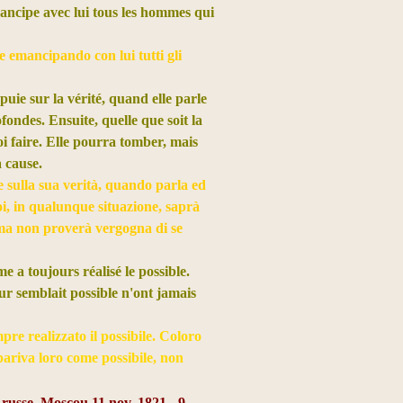
ncipe avec lui tous les hommes qui
 emancipando con lui tutti gli
puie sur la vérité, quand elle parle
ofondes. Ensuite, quelle que soit la
uoi faire. Elle pourra tomber, mais
a cause.
 sulla sua verità, quando parla ed
oi, in qualunque situazione, saprà
 ma non proverà vergogna di se
 a toujours réalisé le possible.
eur semblait possible n'ont jamais
re realizzato il possibile. Coloro
pariva loro come possibile, non
 russe, Moscou 11 nov. 1821 - 9