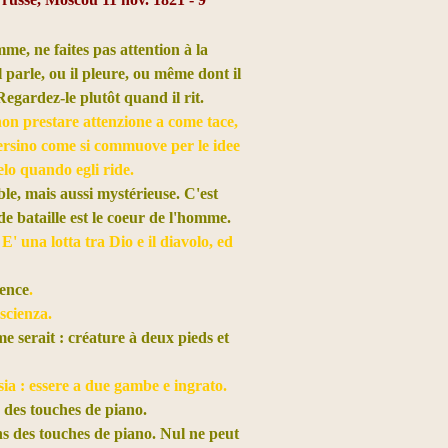
me, ne faites pas attention à la
il parle, ou il pleure, ou même dont il
Regardez-le plutôt quand il rit.
non prestare attenzione a come tace,
persino come si commuove per le idee
elo quando egli ride.
le, mais aussi mystérieuse. C'est
de bataille est le coeur de l'homme.
E' una lotta tra Dio e il diavolo, ed
ience
.
oscienza.
me serait : créature à deux pieds et
sia : essere a due gambe e ingrato.
des touches de piano.
ns des touches de piano. Nul ne peut