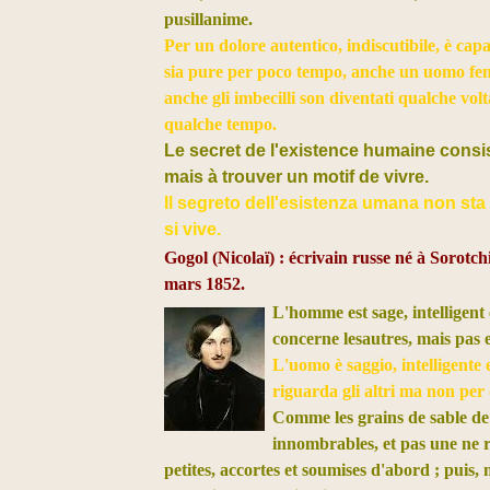
pusillanime.
Per un dolore autentico, indiscutibile, è capa
sia pure per poco tempo, anche un uomo fe
anche gli imbecilli son diventati qualche volta
qualche tempo.
Le secret de l'existence humaine consi
mais à trouver un motif de vivre.
Il segreto dell'esistenza umana non sta 
si vive.
Gogol (Nicolaï) : écrivain russe né à Sorotch
mars 1852.
L'homme est sage, intelligent 
concerne les
autres, mais pas 
L'uomo è saggio, intelligente 
riguarda gli altri ma non per 
Comme les grains de sable de 
innombrables, et pas une ne r
petites, accortes et soumises d'abord ; puis,