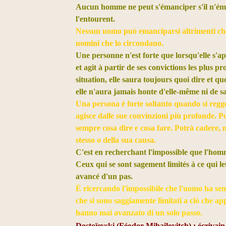
Aucun homme ne peut s'émanciper s'il n'éma
l'entourent.
Nessun uomo può emanciparsi altrimenti che
uomini che lo circondano.
Une personne n'est forte que lorsqu'elle s'ap
et agit à partir de ses convictions les plus pr
situation, elle saura toujours quoi dire et q
elle n'aura jamais honte d'elle-même ni de s
Una persona è forte soltanto quando si regge
agisce dalle sue convinzioni più profonde. P
sempre cosa dire e cosa fare. Potrà cadere,
stesso o della sua causa.
C'est en recherchant l'impossible que l'homme
Ceux qui se sont sagement limités à ce qui l
avancé d'un pas.
È ricercando l'impossibile che l'uomo ha semp
che si sono saggiamente limitati a ciò che ap
hanno mai avanzato di un solo passo.
Dostoïevski (Féodor Mihailovitch) : écrivain