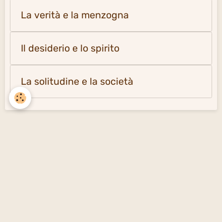
La verità e la menzogna
Il desiderio e lo spirito
La solitudine e la società
Creare un sito gratuito
con emioweb.it -
Segnalare un contenuto
inappropriato sul sito
Signaler un contenu illicite sur ce site
Managing cookies