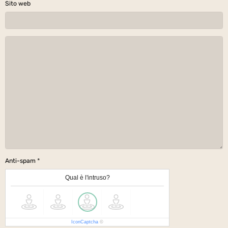
Sito web
Anti-spam
Qual è l'intruso?
IconCaptcha
©