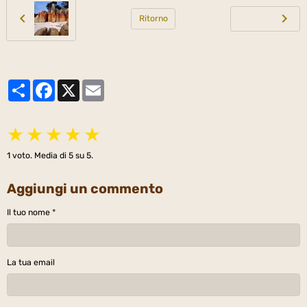
Ritorno
Partager
Facebook
X
Email
★
★
★
★
★
1
voto. Media di
5
su 5.
Aggiungi un commento
Il tuo nome
La tua email