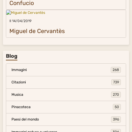
Confucio
Il 14/04/2019
Miguel de Cervantès
Blog
Immagini
268
Citazioni
739
Musica
270
Pinacoteca
50
Paesi del mondo
396
Immagini natura e universo
306