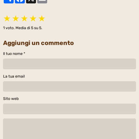
★
★
★
★
★
1
voto. Media di
5
su 5.
Aggiungi un commento
Il tuo nome
La tua email
Sito web