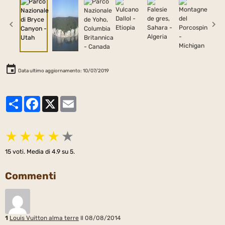
Data ultimo aggiornamento: 10/07/2019
Partager
Facebook
X
Email
★
★
★
★
★
15
voti. Media di
4.9
su 5.
Commenti
1
Louis Vuitton alma terre
Il 08/08/2014