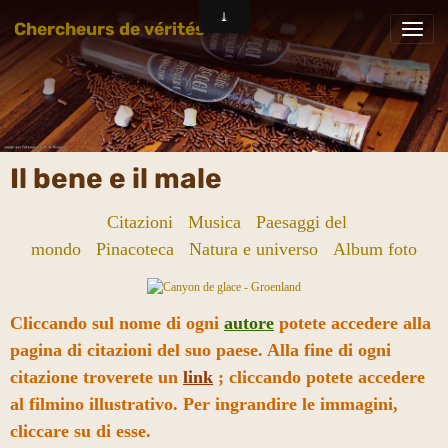
Chercheurs de vérités
Il bene e il male
Citazioni
Musica
Paesaggi del
mondo
Pinacoteca
Natura e universo
Album foto
Cliccando sul nome di ogni
autore
potete accedere alla
pagina di citazioni del suo paese. Alla fine di ogni
citazione troverete un
link
; cliccando potete accedere
al filmino illustrativo. Per ingrandire le immagini,
cliccare su di esse.