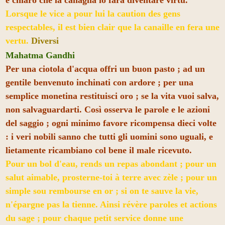
Lorsque le vice a pour lui la caution des gens
respectables, il est bien clair que la canaille en fera une
vertu.
Diversi
Mahatma Gandhi
Per una ciotola d'acqua offri un buon pasto ; ad un
gentile benvenuto inchinati con ardore ; per una
semplice monetina restituisci oro ; se la vita vuoi salva,
non salvaguardarti. Così osserva le parole e le azioni
del saggio ; ogni minimo favore ricompensa dieci volte
: i veri nobili sanno che tutti gli uomini sono uguali, e
lietamente ricambiano col bene il male ricevuto.
Pour un bol d'eau, rends un repas abondant ; pour un
salut aimable, prosterne-toi à terre avec zèle ; pour un
simple sou rembourse en or ; si on te sauve la vie,
n'épargne pas la tienne. Ainsi révère paroles et actions
du sage ; pour chaque petit service donne une