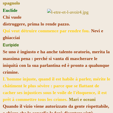
spagnolo
Euclide
Chi vuole
distruggere, prima lo rende pazzo.
Qui veut détruire commence par rendre fou.
Nevi e
ghiacciai
Euripide
Se uno è ingiusto e ha anche talento oratorio, merita la
massima pena : perché si vanta di mascherare le
iniquità con la sua parlantina ed è pronto a qualunque
crimine.
L'homme injuste, quand il est habile à parler, mérite le
châtiment le plus sévère : parce que se flattant de
cacher ses injustices sous le voile de l'éloquence, il est
prêt à commettre tous les crimes.
Mari e oceani
Quando il vizio viene autorizzato da gente rispettabile,
e chiaro che la canaglia lo farà diventare virtù.