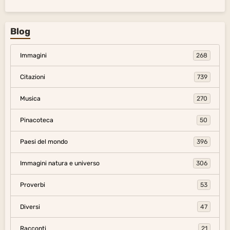
Blog
Immagini
268
Citazioni
739
Musica
270
Pinacoteca
50
Paesi del mondo
396
Immagini natura e universo
306
Proverbi
53
Diversi
47
Racconti
21