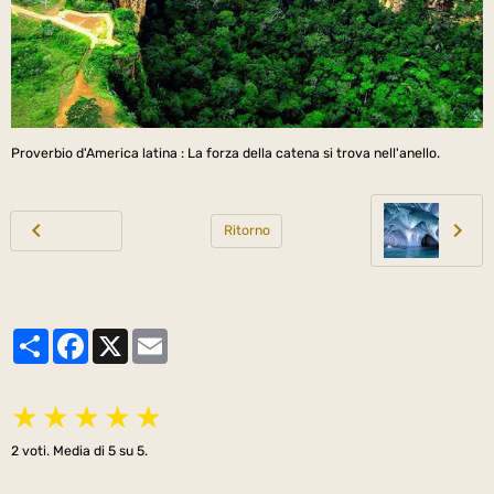
Proverbio d'America latina : La forza della catena si trova nell'anello.
Ritorno
Partager
Facebook
X
Email
★
★
★
★
★
2
voti. Media di
5
su 5.