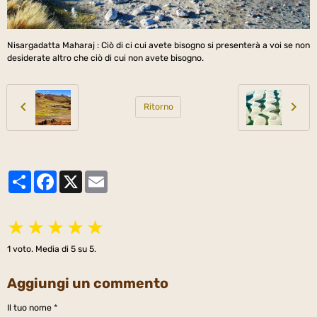
Nisargadatta Maharaj : Ciò di ci cui avete bisogno si presenterà a voi se non
desiderate altro che ciò di cui non avete bisogno.
Ritorno
Partager
Facebook
X
Email
★
★
★
★
★
1
voto. Media di
5
su 5.
Aggiungi un commento
Il tuo nome