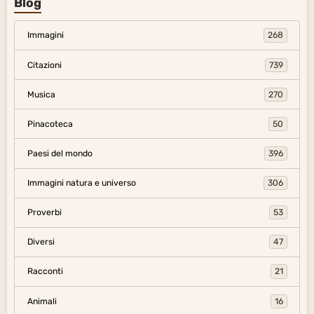
Blog
Immagini
268
Citazioni
739
Musica
270
Pinacoteca
50
Paesi del mondo
396
Immagini natura e universo
306
Proverbi
53
Diversi
47
Racconti
21
Animali
16