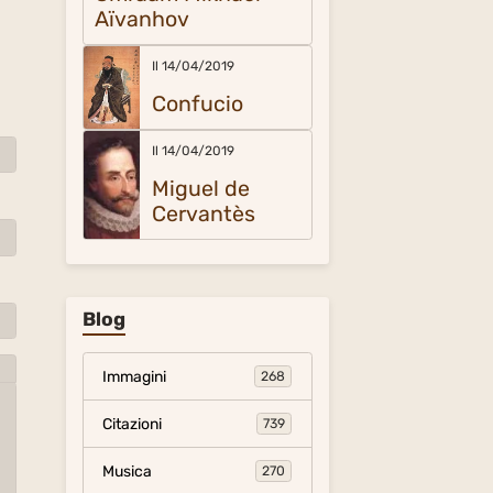
Aïvanhov
Il 14/04/2019
Confucio
Il 14/04/2019
Miguel de
Cervantès
Blog
Immagini
268
Citazioni
739
Musica
270