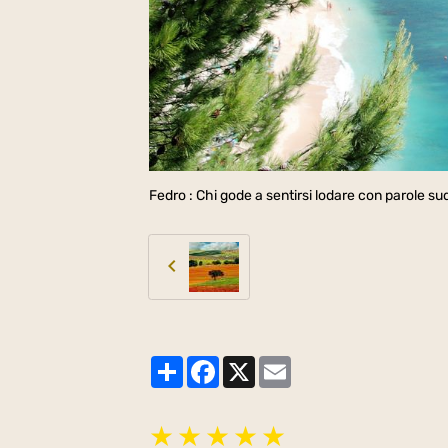
Fedro : Chi gode a sentirsi lodare con parole 
Partager
Facebook
X
Email
★
★
★
★
★