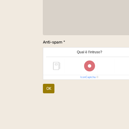
Anti-spam
Qual è l'intruso?
IconCaptcha
©
OK